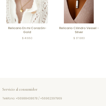
Relicario En mi Corazón-
Relicario Cilindro Vessel -
Gold
Silver
$ 41.650
$ 37.683
Servicio al consumidor
Teléfono:
+56988438678
/
+56962397969