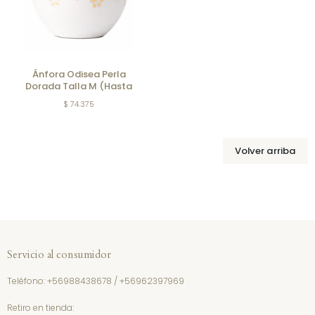
Ánfora Odisea Perla
Dorada Talla M (Hasta
15kg)
$ 74.375
Volver arriba
Servicio al consumidor
Teléfono:
+56988438678
/
+56962397969
Retiro en tienda: