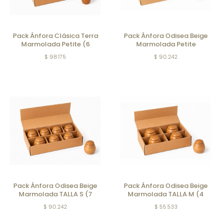
Pack Ánfora Clásica Terra
Pack Ánfora Odisea Beige
Marmolada Petite (6
Marmolada Petite
Unidades)
$ 98.175
$ 90.242
Pack Ánfora Odisea Beige
Pack Ánfora Odisea Beige
Marmolada TALLA S (7
Marmolada TALLA M (4
unidades)
unidades))
$ 90.242
$ 55.533