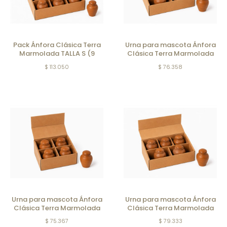
Pack Ánfora Clásica Terra
Urna para mascota Ánfora
Marmolada TALLA S (9
Clásica Terra Marmolada
unidades)
Talla M (5 unidades)
$ 113.050
$ 76.358
Urna para mascota Ánfora
Urna para mascota Ánfora
Clásica Terra Marmolada
Clásica Terra Marmolada
Talla XL (4 uds)
Talla L (5 uds)
$ 75.367
$ 79.333