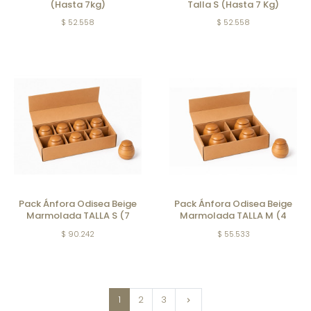
(Hasta 7kg)
Talla S (Hasta 7 Kg)
$ 52.558
$ 52.558
Pack Ánfora Odisea Beige
Pack Ánfora Odisea Beige
Marmolada TALLA S (7
Marmolada TALLA M (4
unidades)
unidades))
$ 90.242
$ 55.533
Siguiente
1
2
3
keyboard_arrow_right