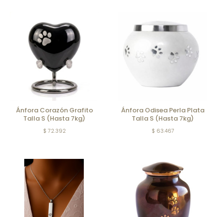
Ánfora Corazón Grafito
Ánfora Odisea Perla Plata
Talla S (Hasta 7kg)
Talla S (Hasta 7kg)
$ 72.392
$ 63.467