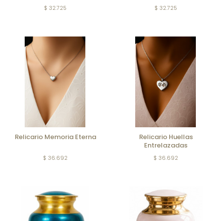
$ 32.725
$ 32.725
Relicario Memoria Eterna
Relicario Huellas
Entrelazadas
$ 36.692
$ 36.692