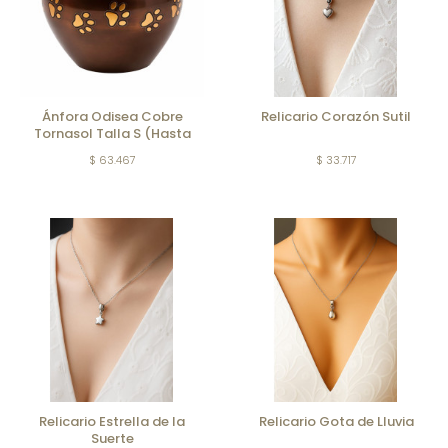
Ánfora Odisea Cobre
Relicario Corazón Sutil
Tornasol Talla S (Hasta
7kg)
$ 63.467
$ 33.717
Relicario Estrella de la
Relicario Gota de Lluvia
Suerte