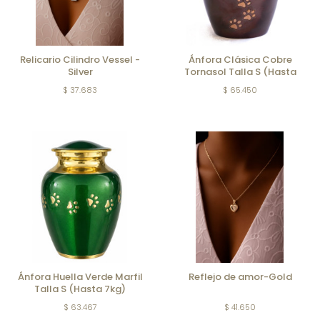
Relicario Cilindro Vessel -
Ánfora Clásica Cobre
Silver
Tornasol Talla S (Hasta
7kg)
$ 37.683
$ 65.450
Ánfora Huella Verde Marfil
Reflejo de amor-Gold
Talla S (Hasta 7kg)
$ 63.467
$ 41.650