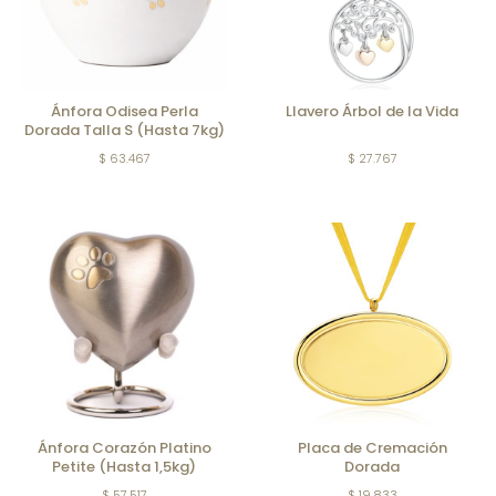
Ánfora Odisea Perla
Llavero Árbol de la Vida
Dorada Talla S (Hasta 7kg)
$ 63.467
$ 27.767
Ánfora Corazón Platino
Placa de Cremación
Petite (Hasta 1,5kg)
Dorada
$ 57.517
$ 19.833