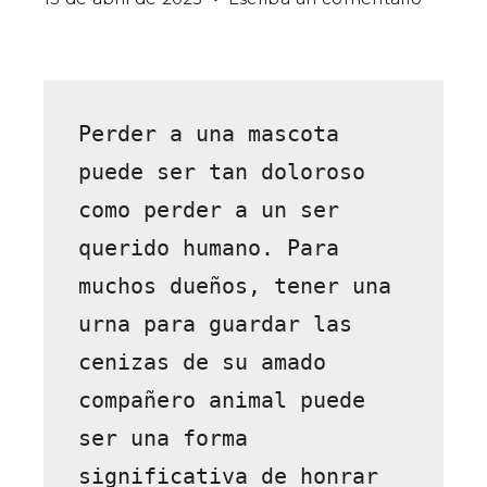
La
importa
de
tener
Perder a una mascota 
una
urna
puede ser tan doloroso 
para
como perder a un ser 
las
querido humano. Para 
cenizas
de
muchos dueños, tener una 
tu
urna para guardar las 
mascot
cenizas de su amado 
compañero animal puede 
ser una forma 
significativa de honrar 