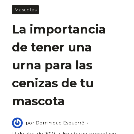
Mascotas
La importancia
de tener una
urna para las
cenizas de tu
mascota
por
Dominique Esquerré
en
13 de abril de 2023
Escriba un comentario