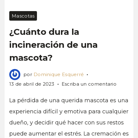
Mascotas
¿Cuánto dura la
incineración de una
mascota?
por
Dominique Esquerré
en
13 de abril de 2023
Escriba un comentario
¿Cuánto
dura
La pérdida de una querida mascota es una
la
experiencia difícil y emotiva para cualquier
incinerac
dueño, y decidir qué hacer con sus restos
de
una
puede aumentar el estrés. La cremación es