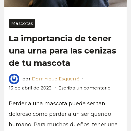
Mascotas
La importancia de tener
una urna para las cenizas
de tu mascota
por
Dominique Esquerré
en
13 de abril de 2023
Escriba un comentario
La
importan
Perder a una mascota puede ser tan
de
doloroso como perder a un ser querido
tener
humano. Para muchos dueños, tener una
una