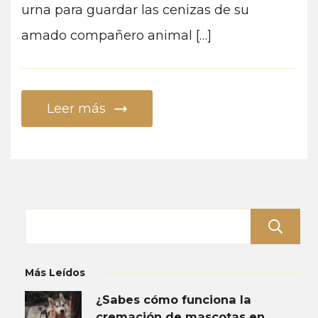
urna
urna para guardar las cenizas de su
para
amado compañero animal […]
las
cenizas
de
tu
Leer más
mascota
Más Leídos
¿Sabes cómo funciona la
cremación de mascotas en