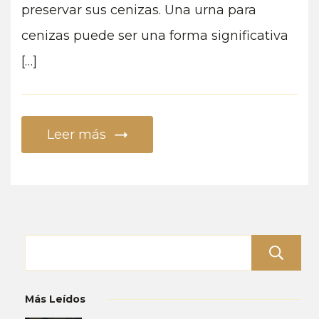
cenizas
preservar sus cenizas. Una urna para
de
cenizas puede ser una forma significativa
tu
[…]
ser
querido
Leer más
Más Leídos