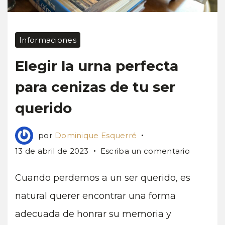
Informaciones
Elegir la urna perfecta
para cenizas de tu ser
querido
por
Dominique Esquerré
en
13 de abril de 2023
Escriba un comentario
Elegir
la
Cuando perdemos a un ser querido, es
urna
natural querer encontrar una forma
perfecta
adecuada de honrar su memoria y
para