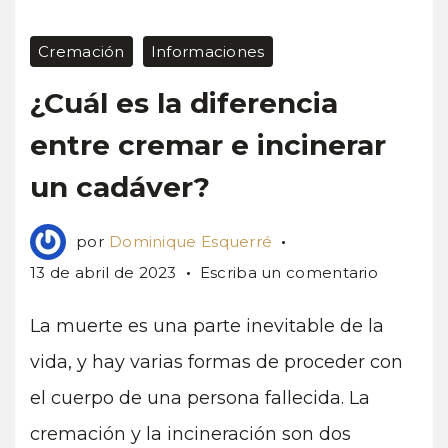
Cremación
Informaciones
¿Cuál es la diferencia
entre cremar e incinerar
un cadáver?
por
Dominique Esquerré
en
13 de abril de 2023
Escriba un comentario
¿Cuál
es
La muerte es una parte inevitable de la
la
vida, y hay varias formas de proceder con
diferenci
el cuerpo de una persona fallecida. La
entre
cremar
cremación y la incineración son dos